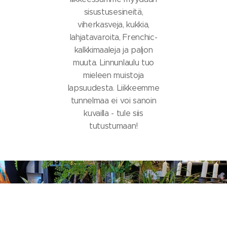
sisustusesineitä,
viherkasveja, kukkia,
lahjatavaroita, Frenchic-
kalkkimaaleja ja paljon
muuta. Linnunlaulu tuo
mieleen muistoja
lapsuudesta. Liikkeemme
tunnelmaa ei voi sanoin
kuvailla - tule siis
tutustumaan!
Kaikkea kaunista kotiin