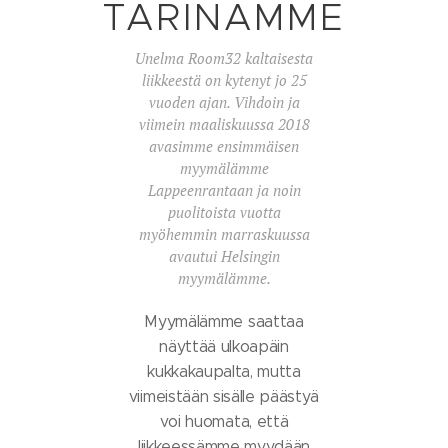
TARINAMME
Unelma Room32 kaltaisesta
liikkeestä on kytenyt jo 25
vuoden ajan. Vihdoin ja
viimein maaliskuussa 2018
avasimme ensimmäisen
myymälämme
Lappeenrantaan ja noin
puolitoista vuotta
myöhemmin marraskuussa
avautui Helsingin
myymälämme.
Myymälämme saattaa
näyttää ulkoapäin
kukkakaupalta, mutta
viimeistään sisälle päästyä
voi huomata, että
liikkeessämme myydään